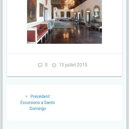
0
13 juillet 2015
Navigation
Article
Précédent :
de
précédent
Excursions a Santo
:
Domingo
l’article